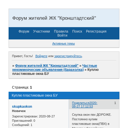
Форум жителей ЖК "Кронштадтский"
Форум
Участники
Правила
Поиск
Регистрация
Войти
Активные темы
Привет, Гость!
Войдите
или
зарегистрируйтесь
.
»
Форум жителей ЖК "Кронштадтский"
»
Частные
некоммерческие объявления (барахолка)
»
Куплю
пластиковые окна БУ
Страница:
1
Куплю пластиковые окна БУ
Поделиться
2020-
1
skupkaokon
08-27 17:12:53
Новичок
Скупка окон пвх ДОРОЖЕ.
Зарегистрирован
: 2020-08-27
Постоянно купим
Приглашений:
0
пластиковые окна(ПВХ) в
Сообщений:
1