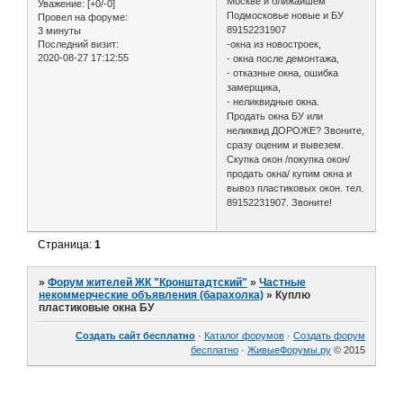
Москве и ближайшем
Уважение:
[+0/-0]
Подмосковье новые и БУ
Провел на форуме:
89152231907
3 минуты
Последний визит:
-окна из новостроек,
2020-08-27 17:12:55
- окна после демонтажа,
- отказные окна, ошибка
замерщика,
- неликвидные окна.
Продать окна БУ или
неликвид ДОРОЖЕ? Звоните,
сразу оценим и вывезем.
Скупка окон /покупка окон/
продать окна/ купим окна и
вывоз пластиковых окон. тел.
89152231907. Звоните!
Страница:
1
»
Форум жителей ЖК "Кронштадтский"
»
Частные
некоммерческие объявления (барахолка)
»
Куплю
пластиковые окна БУ
Создать сайт бесплатно
·
Каталог форумов
·
Создать форум
бесплатно
·
ЖивыеФорумы.ру
© 2015