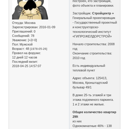
построен, кто застройщик,
фото объекта и планировки.
Застройщик:
Стройцентр +
Генеральный проектировщик
- Государственный проектный
Откуда:
Москва
Зарегистрирован
: 2016-01-09
и конструкторско-
Приглашений:
0
технологический институт
Сообщений:
78
«ГИПРОЖЕЛДОРСТРОЙ»
Уважение:
[+2/-0]
Начало строительства: 2008
Пол:
Мужской
Возраст:
48
год
[1978-05-26]
Провел на форуме:
Окончание строительства:
12 дней 12 часов
2010 год
Последний визит:
Есть индивидуальный
2018-04-25 14:57:07
тепловой пункт
Адрес объекта: 125413,
Москва, Кронштадтский
бульвар 49/1
В доме 25-ть этажей и три
этажа подземного паркинга.
1 и 2 этажи не жилые.
Общее количество квартир
299
:
из них
Однокомнатные 46% - 138