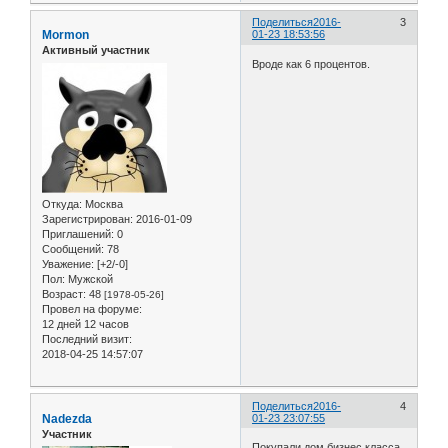
Поделиться
2016-
3
Mormon
01-23 18:53:56
Активный участник
Вроде как 6 процентов.
Откуда:
Москва
Зарегистрирован
: 2016-01-09
Приглашений:
0
Сообщений:
78
Уважение:
[+2/-0]
Пол:
Мужской
Возраст:
48
[1978-05-26]
Провел на форуме:
12 дней 12 часов
Последний визит:
2018-04-25 14:57:07
Поделиться
2016-
4
Nadezda
01-23 23:07:55
Участник
Покупали дом бизнес класса ,