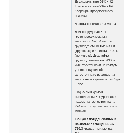
Двухкомнатные 31% - 92
Трехкомнатные 23% - 69
Квартиры продаются без
отделки.
Высота потолков 2.8 метра.
Дом оборудован 8-ю
грузопассажирскими
лифтами (Otis): 4 лифта
грузоподъемностью 630 кг
(грузовых) и 4 лифта - 400 кг
(легковых). Два лифта
грузоподъемностью 630 кг
имеют остановки на каждом
уровне подземной
автостоянки с выходом из
лифта через двойной тамбур-
шлюз.
Под жилым домом
расположена 3-х уровневая
подземная автостоянка на
224 м/м с круглой рампой и
мойкой.
Общая площадь жилых и
нежилых помещений
25
729,3
квадратных метра.