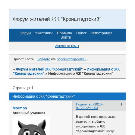
Форум жителей ЖК "Кронштадтский"
Форум
Участники
Правила
Поиск
Регистрация
Войти
Активные темы
Привет, Гость!
Войдите
или
зарегистрируйтесь
.
»
Форум жителей ЖК "Кронштадтский"
»
Информация о ЖК
"Кронштадтский"
»
Информация о ЖК "Кронштадтский"
Страница:
1
Информация о ЖК "Кронштадтский"
Поделиться
2016-
1
Mormon
01-22 22:13:03
Активный участник
В данной теме предлагаю
разместить общую
информацию о
ЖК
"Кронштадтский
": когда