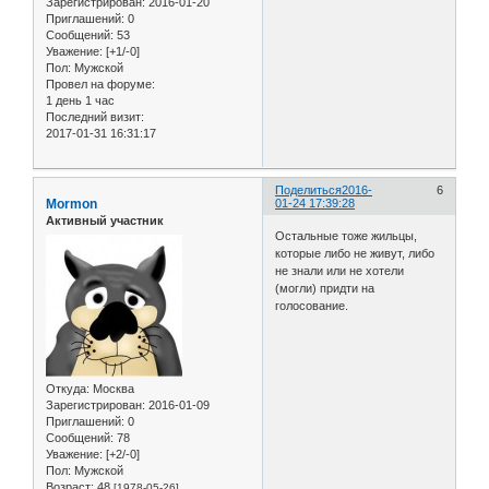
Зарегистрирован
: 2016-01-20
Приглашений:
0
Сообщений:
53
Уважение:
[+1/-0]
Пол:
Мужской
Провел на форуме:
1 день 1 час
Последний визит:
2017-01-31 16:31:17
Поделиться
2016-
6
Mormon
01-24 17:39:28
Активный участник
Остальные тоже жильцы,
которые либо не живут, либо
не знали или не хотели
(могли) придти на
голосование.
Откуда:
Москва
Зарегистрирован
: 2016-01-09
Приглашений:
0
Сообщений:
78
Уважение:
[+2/-0]
Пол:
Мужской
Возраст:
48
[1978-05-26]