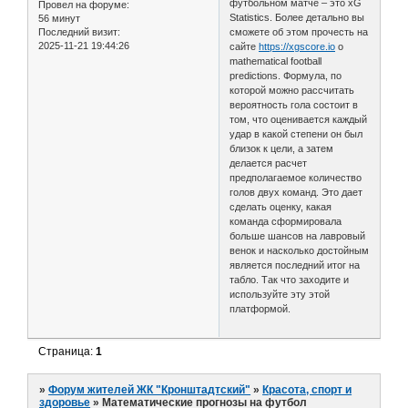
футбольном матче – это xG
Провел на форуме:
Statistics. Более детально вы
56 минут
Последний визит:
сможете об этом прочесть на
2025-11-21 19:44:26
сайте
https://xgscore.io
о
mathematical football
predictions. Формула, по
которой можно рассчитать
вероятность гола состоит в
том, что оценивается каждый
удар в какой степени он был
близок к цели, а затем
делается расчет
предполагаемое количество
голов двух команд. Это дает
сделать оценку, какая
команда сформировала
больше шансов на лавровый
венок и насколько достойным
является последний итог на
табло. Так что заходите и
используйте эту этой
платформой.
Страница:
1
»
Форум жителей ЖК "Кронштадтский"
»
Красота, спорт и
здоровье
»
Математические прогнозы на футбол