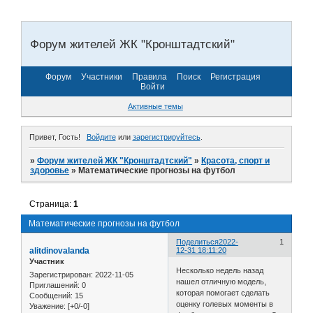
Форум жителей ЖК "Кронштадтский"
Форум
Участники
Правила
Поиск
Регистрация
Войти
Активные темы
Привет, Гость!
Войдите
или
зарегистрируйтесь
.
»
Форум жителей ЖК "Кронштадтский"
»
Красота, спорт и
здоровье
»
Математические прогнозы на футбол
Страница:
1
Математические прогнозы на футбол
Поделиться
2022-
1
alitdinovalanda
12-31 18:11:20
Участник
Несколько недель назад
Зарегистрирован
: 2022-11-05
нашел отличную модель,
Приглашений:
0
которая помогает сделать
Сообщений:
15
оценку голевых моменты в
Уважение:
[+0/-0]