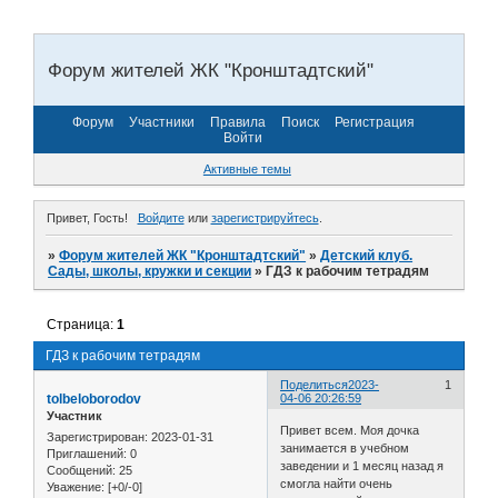
Форум жителей ЖК "Кронштадтский"
Форум
Участники
Правила
Поиск
Регистрация
Войти
Активные темы
Привет, Гость!
Войдите
или
зарегистрируйтесь
.
»
Форум жителей ЖК "Кронштадтский"
»
Детский клуб.
Сады, школы, кружки и секции
»
ГДЗ к рабочим тетрадям
Страница:
1
ГДЗ к рабочим тетрадям
Поделиться
2023-
1
tolbeloborodov
04-06 20:26:59
Участник
Привет всем. Моя дочка
Зарегистрирован
: 2023-01-31
занимается в учебном
Приглашений:
0
заведении и 1 месяц назад я
Сообщений:
25
смогла найти очень
Уважение:
[+0/-0]