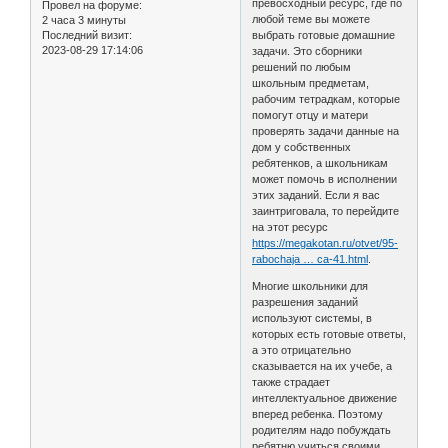
превосходный ресурс, где по
Провел на форуме:
любой теме вы можете
2 часа 3 минуты
Последний визит:
выбрать готовые домашние
2023-08-29 17:14:06
задачи. Это сборники
решений по любым
школьным предметам,
рабочим тетрадкам, которые
помогут отцу и матери
проверять задачи данные на
дом у собственных
ребятенков, а школьникам
может помочь в исполнении
этих заданий. Если я вас
заинтриговала, то перейдите
на этот ресурс
https://megakotan.ru/otvet/95-
rabochaja … ca-41.html
.
Многие школьники для
разрешения заданий
используют системы, в
которых есть готовые ответы,
а это отрицательно
сказывается на их учебе, а
также страдает
интеллектуальное движение
вперед ребенка. Поэтому
родителям надо побуждать
ребятню учиться своими