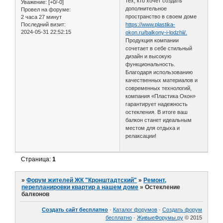
тех, кто хочет создать
Уважение:
[+0/-0]
дополнительное
Провел на форуме:
пространство в своем доме
2 часа 27 минут
Последний визит:
https://www.plastika-
2024-05-31 22:52:15
okon.ru/balkony-i-lodzhii/.
Продукция компании
сочетает в себе стильный
дизайн и высокую
функциональность.
Благодаря использованию
качественных материалов и
современных технологий,
компания «Пластика Окон»
гарантирует надежность
остекления. В итоге ваш
балкон станет идеальным
местом для отдыха и
релаксации!
Страница:
1
»
Форум жителей ЖК "Кронштадтский"
»
Ремонт,
перепланировки квартир а нашем доме
»
Остекление
балконов
Создать сайт бесплатно
·
Каталог форумов
·
Создать форум
бесплатно
·
ЖивыеФорумы.ру
© 2015