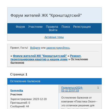
Форум жителей ЖК "Кронштадтский"
Форум
Участники
Правила
Поиск
Регистрация
Войти
Активные темы
Привет, Гость!
Войдите
или
зарегистрируйтесь
.
»
Форум жителей ЖК "Кронштадтский"
»
Ремонт,
перепланировки квартир а нашем доме
»
Остекление
балконов
Страница:
1
Остекление балконов
Поделиться
2024-
1
Semmilia
01-11 23:57:33
Участник
Остекление балконов от
Зарегистрирован
: 2023-12-20
компании «Пластика Окон» -
Приглашений:
0
это отличное решение для
Сообщений:
44