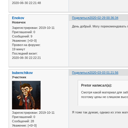
2020-06-30 22:21:48
Enokov
Поделиться
2020-02-29 00:36:34
Новичок
День добрый. Могу порекомендовать п
Зарегистрирован
: 2019-10-11
Приглашений:
0
Сообщений:
9
Уважение:
[+0/-0]
Провел на форуме:
19 минут
Последний визит:
2020-06-30 22:22:21
bubenchikov
Поделиться
2020-03-03 01:21:56
Участник
Pretor написал(а):
Смотря какой материал для заб
поэтому цены не слишком высо
Я тоже так думаю, однако из этих мат
Зарегистрирован
: 2019-10-11
Приглашений:
0
Сообщений:
28
Уважение:
[+0/-0]