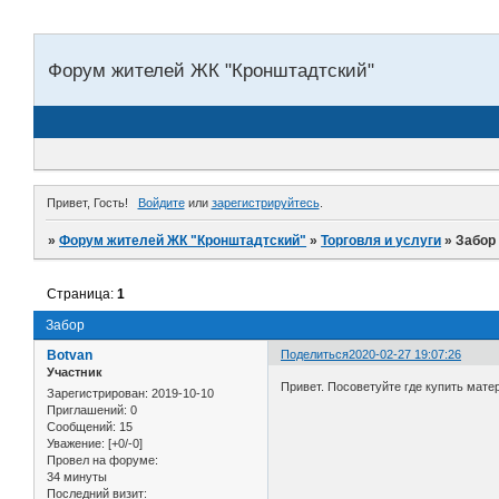
Форум жителей ЖК "Кронштадтский"
Привет, Гость!
Войдите
или
зарегистрируйтесь
.
»
Форум жителей ЖК "Кронштадтский"
»
Торговля и услуги
»
Забор
Страница:
1
Забор
Botvan
Поделиться
2020-02-27 19:07:26
Участник
Привет. Посоветуйте где купить мате
Зарегистрирован
: 2019-10-10
Приглашений:
0
Сообщений:
15
Уважение:
[+0/-0]
Провел на форуме:
34 минуты
Последний визит: