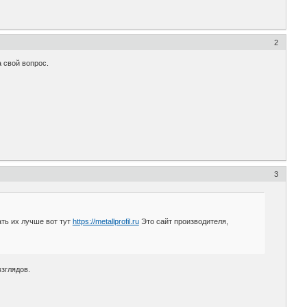
2
 свой вопрос.
3
ать их лучше вот тут
https://metallprofil.ru
Это сайт производителя,
взглядов.