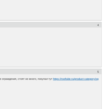
4
5
ограждения, стоят не много, покупал тут
https://roofside.ru/product-category/og